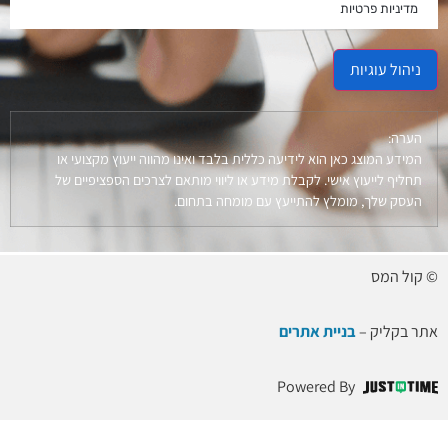
מדיניות פרטיות
ניהול עוגיות
הערה:
המידע המוצג כאן הוא לידיעה כללית בלבד ואינו מהווה ייעוץ מקצועי או
תחליף לייעוץ אישי. לקבלת מידע או ליווי מותאם לצרכים הספציפיים של
העסק שלך, מומלץ להתייעץ עם מומחה בתחום.
© קול המס
אתר בקליק –
בניית אתרים
Powered By