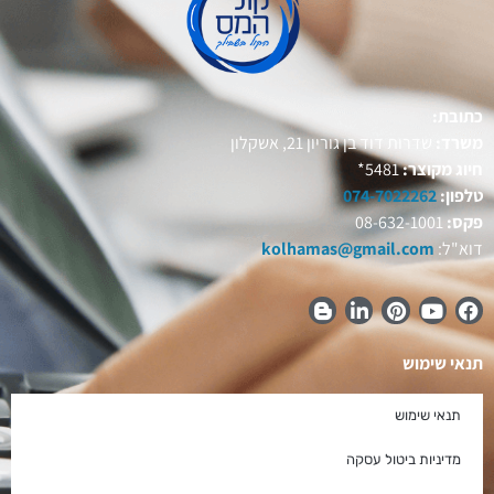
כתובת:
משרד:
שדרות דוד בן גוריון 21, אשקלון
חיוג מקוצר:
5481*
טלפון:
074-7022262
פקס:
08-632-1001
דוא"ל:
kolhamas@gmail.com
תנאי שימוש
תנאי שימוש
מדיניות ביטול עסקה