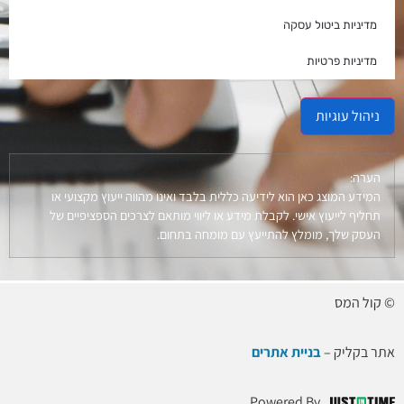
מדיניות ביטול עסקה
מדיניות פרטיות
ניהול עוגיות
הערה:
המידע המוצג כאן הוא לידיעה כללית בלבד ואינו מהווה ייעוץ מקצועי או
תחליף לייעוץ אישי. לקבלת מידע או ליווי מותאם לצרכים הספציפיים של
העסק שלך, מומלץ להתייעץ עם מומחה בתחום.
© קול המס
אתר בקליק –
בניית אתרים
Powered By