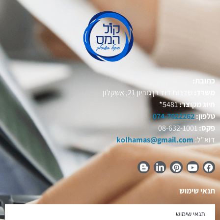
כתובת:
משרד:
שדרות דוד בן גוריון 21, אשקלון
חיוג מקוצר:
5481*
טלפון:
074-7022262
פקס:
08-632-1001
דוא"ל:
kolhamas@gmail.com
תנאי שימוש
תנאי שימוש