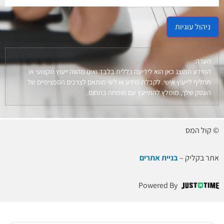
ניהול עוגיות
הערה:
המידע המוצג כאן הוא לידיעה כללית בלבד ואינו מהווה ייעוץ מקצועי או
תחליף לייעוץ אישי. לקבלת מידע או ליווי מותאם לצרכים הספציפיים של
העסק שלך, מומלץ להתייעץ עם מומחה בתחום.
© קול המס
אתר בקליק –
בניית אתרים
Powered By