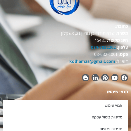
כתובת:
משרד:
שדרות דוד בן גוריון 21, אשקלון
חיוג מקוצר:
5481*
טלפון:
074-7022262
פקס:
08-632-1001
דוא"ל:
kolhamas@gmail.com
תנאי שימוש
תנאי שימוש
מדיניות ביטול עסקה
מדיניות פרטיות