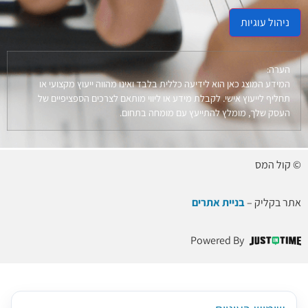
ניהול עוגיות
הערה:
המידע המוצג כאן הוא לידיעה כללית בלבד ואינו מהווה ייעוץ מקצועי או
תחליף לייעוץ אישי. לקבלת מידע או ליווי מותאם לצרכים הספציפיים של
העסק שלך, מומלץ להתייעץ עם מומחה בתחום.
© קול המס
אתר בקליק –
בניית אתרים
Powered By