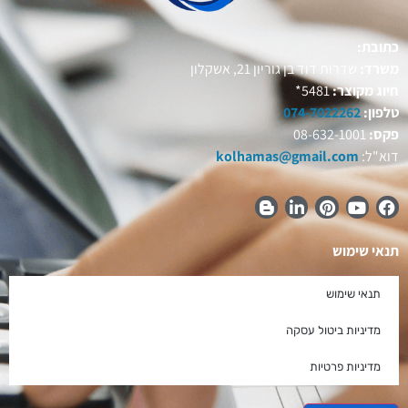
כתובת:
משרד:
שדרות דוד בן גוריון 21, אשקלון
חיוג מקוצר:
5481*
טלפון:
074-7022262
פקס:
08-632-1001
דוא"ל:
kolhamas@gmail.com
תנאי שימוש
תנאי שימוש
מדיניות ביטול עסקה
מדיניות פרטיות