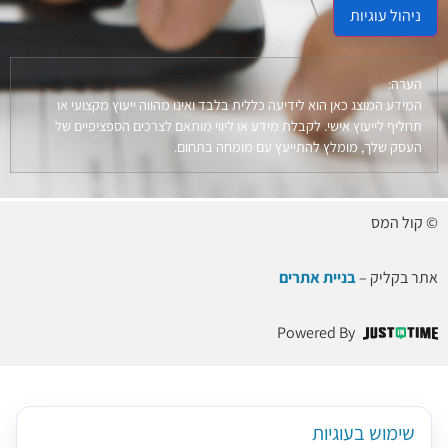
ניהול עוגיות
הערה:
המידע המוצג כאן הוא לידיעה כללית בלבד ואינו מהווה ייעוץ מקצועי או
תחליף לייעוץ אישי. לקבלת מידע או ליווי מותאם לצרכים הספציפיים של
העסק שלך, מומלץ להתייעץ עם מומחה בתחום.
© קול המס
אתר בקליק –
בניית אתרים
Powered By
שימוש בעוגיות