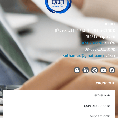
כתובת:
משרד:
שדרות דוד בן גוריון 21, אשקלון
חיוג מקוצר:
5481*
טלפון:
074-7022262
פקס:
08-632-1001
דוא"ל:
kolhamas@gmail.com
תנאי שימוש
תנאי שימוש
מדיניות ביטול עסקה
מדיניות פרטיות