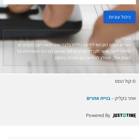
ניהול עוגיות
הערה:
המידע המוצג כאן הוא לידיעה כללית בלבד ואינו מהווה ייעוץ מקצועי או
תחליף לייעוץ אישי. לקבלת מידע או ליווי מותאם לצרכים הספציפיים של
העסק שלך, מומלץ להתייעץ עם מומחה בתחום.
© קול המס
אתר בקליק –
בניית אתרים
Powered By