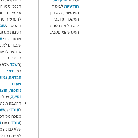
חודשיות
לביטוח
הפנסיוני או הפקדות
הפקדות
הפנסיוני (שלא דרך
עצמאיות בנוסף
עצמאיות
המשכורת) ובכך
להפרשות מה
שכר
לביטוח
להגדיל את הטבת
תאפשר ל
עובד
לקבל
פנסיוני
המס שהוא מקבל.
הטבות מס גם עבור
אותם רכיבי
שכר
שעבורם לא מופרשים
סכומים לביטוח
הפנסיוני דרך ה
שכר
(ה
שכר
שלא מבוטח,
כמו:
דמי
הבראה
,
גמול עבור
שעות
נוספות
,
הוצאות
נסיעה
, שי לחגים וכו').
ההטבה תינתן רק
ל
עובד
שמ
שכר
ו
מנוכה מס הכנסה
(
עובד
ים עם
שכר
נמוך
שלא מנוכה ממנו מס
לא ייהנו מהטבת