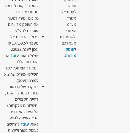
וכלו
עוסקים "קטנים" בעלי
פנות אל
מחזורי מכירות
שרד
נמוכים, ונועד לפטור
ע"מ
את העוסק מדיווחים
אזורי
שוטפים למע"מ.
לשנות את
גידול בהכנסות אל
עמדכם
מעבר ל-107,692 ₪
עוסק
(נכון לשנת 2023),
ורשה
.
ישלול מאותו
עובד
את
ההטבות הללו
(ומאידך הוא יוכל לקזז
תשלומי מע"מ שהוציא
לטובת העסק).
במקרה של הכנסות
גבוהות במהלך השנה,
דחיית תקבולים
(תשלומים מלקוחות)
אל השנה האזרחית
הבאה עשויה לסייע
לאותו
עובד
להיחשב
כעוסק פטור וליהנות