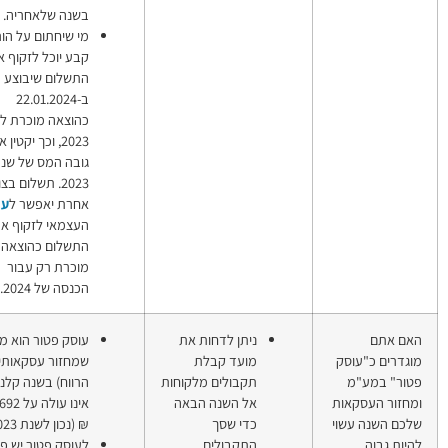
בשנה שלאחריה.
מי שיחתום על הוראת
קבע יוכל לזקוף את
התשלום שיבוצע
ב-22.01.2024
כהוצאה מוכרת לשנת
2023, וכך יקטין את
גובה המס של שנת
2023. תשלום בצורה
אחרת יאפשר ל
עובד
העצמאי לזקוף את
התשלום כהוצאה
מוכרת רק עבור
הכנסה של 2024.
יתן לדחות את
עוסק פטור הוא מי
עוסק פטור
ועד קבלת
שמחזור עסקאותיו (לא
קבולים מלקוחות
הרווח) בשנה קלנדרית
ל השנה הבאה
אינו עולה על 107,692
די שסך
₪ (נכון לשנת 2023).
תקבולים
לעוסק פטור יש פטור