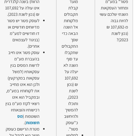
ועד
הרווח) בשנה קלנדרית
בלת
אינו עולה על 107,692
קבולים
₪ (נכון לשנת 2023).
לקוחות
לעוסק פטור יש פטור
ל השנה
מדיווחים חודשיים או
באה כדי
דו חודשיים למע"מ
סך
(בניגוד לעצמאים
תקבולים
אחרים).
תקבלו
עוסק פטור אינו חייב
ד סוף
בהעברת מע"מ
שנה לא
לרשות המסים בגין
עלה על
עסקאותיו (למשל
107,69
עסקאות במקרקעין)
 (נכון
ולכן הוא אינו מחייב
שנת
את לקוחותיו במע"מ,
2023),
ובמקביל הוא אינו
תוכלו
רשאי לקזז מע"מ בגין
המשיך
רכישותיו והוצאותיו
להיחשב
השוטפות (
מס
"עוסק
תשומות
).
טור".
מטרת הרישום כעוסק
חלופין,
פטור היא להקל על