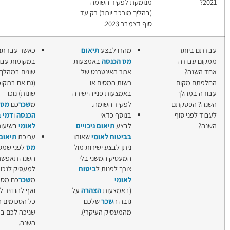
 לפקיד השומה
באיחור
מורכב יותר) רק עד
2023.
מהרו לבצע
תיאום
כאשר עבדתם
תיאום
מס הכנסה
באמצעות
במקומות עבודה
ניכויי
אתר האינטרנט של
שונים במהלך השנה
ביטוח
רשות המסים או
(גם אם בתקופות
לאומי
באמצעות פנייה ישירה
שונות) נוכו
לשכירים
לפקיד השומה.
מ
שכר
כם
מס
תיאום מס
בנוסף כדאי
הכנסה
ו
דמי ביטוח
הכנסה
לבצע
תיאום ניכויים
לאומי
בשיעור מרבי.
בביטוח לאומי
שאותו
עריכת
תיאום
ניתן לבצע ישירות מול
מס
לפני שמסתיימת
המעסיק המשני בלי
השנה תאפשר
צורך לפנות ל
ביטוח
למעסיק לנכות
לאומי
מ
שכר
כם מס מופחת
(באמצעות
הצהרה
על
ואף להחזיר לכם את
גובה ה
שכר
שלכם
כל הסכומים העודפים
מהמעסיק העיקרי).
שניכה לכם במהלך
השנה.