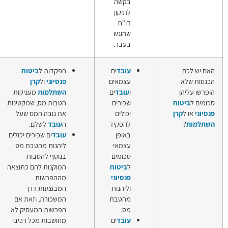
קשה
תיקון
ו"ח
הוגש
עבר.
ובד
ים
הפקדות ל
ביטוח
הפקדות
צמאים
פנסיוני
ול
קרן
עצמאיות
עובד
ים
השתלמות
מעניקות
לביטוח
כירים
הטבות מס, שמקטינות
פנסיוני
כולים
את גובה המס שעל
הטבות
הפקיד
ה
עובד
לשלם.
במס
אופן
עובד
ים שכירים יכולים
הכנסה
צמאי
ליהנות מהטבת מס
בגין
כומים
בנוסף להטבות
הפקדות
ביטוח
המוקנות להם כתוצאה
עצמאיות
נסיוני
מההפרשות
לביטוח
ליהנות
המבוצעות דרך
פנסיוני
הטבת
המשכורת, וזאת אם
קרן
ס.
הפרשות המעסיק לא
השתלמות
ובד
ים
מחושבות מכל רכיבי
לעובד