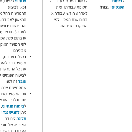
פנסיוני עבור כל
פנסיוני
כלשהו, יהיה
בודתו וזאת
זכאי לביצוע
אחר 3 חודשי עבודה או
ההפרשות החל מהיום
ת המס – לפי
הראשון לעבודתו,
מביניהם.
וההפרשות יבוצעו
לאחר 3 חודשי עבודה
או בתום שנת המס –
לפי המועד המוקדם
מביניהם.
במילים אחרות,
מעסיק חייב להעביר
את כל ההפרשות
לביטוח הפנסיוני עבור
עובד
זה לפני
שמסתיימת שנת המס.
אם המעסיק מפר את
חובתו לגבי הפרשות
ל
ביטוח פנסיוני
,
ניתן
להגיש נגדו
תלונה
ליחידת
האכיפה של חוקי
העבודה, הרשאית