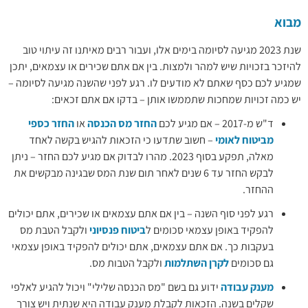
ימים אלו, ועבור רבים מאיתנו זה עיתוי טוב
ות. בין אם אתם שכירים או עצמאים, יתכן
ם לו. רגע לפני שהשנה מגיעה לסיומה –
 אותן – בדקו אם אתם זכאים:
החזר מס הכנסה
או
החזר כספי
תדעו כי הזכאות להגיש בקשה לאחד
מאלה, תפקע בסוף 2023. מהרו לבדוק אם מגיע לכם החזר – ניתן
ר עד 6 שנים לאחר תום שנת המס שבגינה מבקשים את
ן אם אתם עצמאים או שכירים, אתם יכולים
ומים ל
ביטוח פנסיוני
ולקבל הטבת מס
אים, אתם יכולים להפקיד באופן עצמאי
ות
ולקבל הטבות מס.
ם "מס הכנסה שלילי" ויכול להגיע לאלפי
בלת מענק עבודה היא שנתית ויש צורך