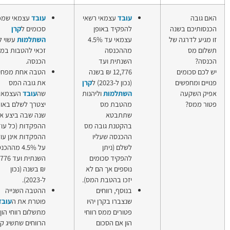
ובד
עצמאי רשאי
עובד
עצמאי שמפקיד
קרן
הפקיד באופן
סכומים ל
קרן
השתלמות
עצמאי עד 4.5%
השתלמות
עשוי להיות
לעובד
ההכנסה
זכאי להטבות במס
עצמאי
שנתית ועד
הכנסה.
הטבות
12,776 ₪ בשנה
הטבה אחת מפחיתה
במס
נכון ל-2023) ל
קרן
את גובה המס
הכנסה
שתלמות
וליהנות
שה
עובד
העצמאי
לעובד
הטבת מס
יצטרך לשלם באותה
עצמאי
תתבטא
שנה שבה ביצע את
שחוסך
הקטנת גובה מס
ההפקדות (כל עוד
בקרן
הכנסה שעליו
ההפקדות אינן עולות
השתלמות
שלם (ניתן
על 4.5% מההכנסה
הפקיד סכומים
השנתית ועד 12,776
וספים אך הם לא
₪ בשנה (נכון
זכו בהטבת המס).
ל-2023).
נוסף, רווחים
ההטבה השנייה
נצברו בקרן יהיו
פוטרת את ה
עובד
טורים ממס רווחי
מתשלום רווחי הון על
ון אם הסכום
הרווחים שתשיג קרן