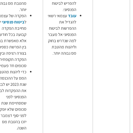
הפריש לביטוח
מהטבת מס גבוהה
פנסיוני.
יותר.
ובד
עצמאי רשאי
הפקדה של עצמאים
הגדיל את
ל
ביטוח פנסיוני
לא
הפרשות לביטוח
מחייבת הפקדה
פנסיוני אל מעבר
קבועה בכל חודש,
מה שנדרש בחוק
אלא מאפשרת בחירה
ליהנות מהטבת
בין הפרשת כספים
ס גבוהה יותר.
בצורה רציפה ובין
הפקדה תקופתית של
סכומים חד פעמיים.
כדי ליהנות מהטבת
המס על ההכנסה של
שנת 2023 יש לבצע
את ההפקדות לביטוח
הפנסיוני לפני
שמסתיימת שנת המס.
סכומים שלא יופקדו
לפני סוף דצמבר לא
יזכו בהטבת מס
השנה.