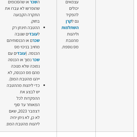
צמאים
ה
שכר
או שהסכומים
עצמאי
כולים
שהופרשו לא עברו את
הטבות
הפקיד
התקרה הקבועה
במס
ם ל
קרן
בחוק.
הכנסה
שתלמות
ההטבה תינתן רק
לעובד
ליהנות
ל
עובד
ים שגובה
עצמאי
הטבת
שכר
ם או הכנסותיהם
שחוסך
ס נוספת.
מחויב בניכוי מס
בקרן
הכנסה. (
עובד
ים עם
השתלמות
שכר
נמוך או הכנסה
נמוכה שלא מנוכה
מהם מס הכנסה, לא
ייהנו מהטבת המס).
כדי ליהנות מההטבה
יש לבצע את
ההפקדות לכל
המאוחר עד סוף
דצמבר 2023, שאם
לא כן, לא ניתן יהיה
ליהנות מהטבת המס.