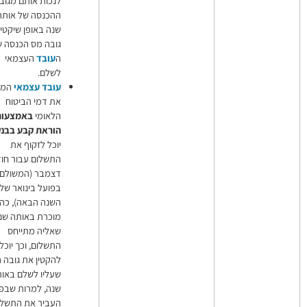
לנכות אותם מגובה
ההכנסה של אותה
שנה באופן שיקטין את
גובה מס הכנסה שעל
ה
עובד
העצמאי
לשלם.
עובד עצמאי
המשלם
את דמי הביטוח
הלאומי
באמצעות
הוראת קבע בבנק
,
יוכל לזקוף את
התשלום עבור חודש
דצמבר (המשולם
בפועל בינואר של
השנה הבאה), כהוצאה
מוכרת באותה שנה
שאליה מתייחס
התשלום, וכך יוכל
להקטין את גובה המס
שעליו לשלם באותה
שנה, למרות שבפועל
העביר את התשלום