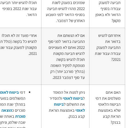
במענק לשנת
תוכלו להגיש יותר תביעה
(מענק הכנסה,
2 מהרו להגיש תביעה
עבור שנת 2022 בסניפי
מס הכנסה
הדואר לפני השבוע
הדואר.
שלילי)
של דצמבר.
הגשתם את
אחרי מועד זה לא תוכלו
הגשת תביעה
בדואר לפני סוף
להגיש כל בקשה (כולל תביעה
למענק עבודה
2 ואתם לא מעוניינים
מקוונת) למענק עבור שנת
(מענק הכנסה,
ביעה מקוונת
2021.
מס הכנסה
הגיש בקשה
שלילי) באיחור
לפקיד השומה
ורכב יותר) רק
מבר 2023.
נות אל המוסד
דמי
ביטוח לאומי
דמי ביטוח לאומי
לאומי
ולהסדיר
המשולמים בפועל
לעצמאי
ום ל
ביטוח
במהלך שנת המס
מצעות הוראת
מוכרים כ
הוצאה
ק.
מוכרת
באותה שנה
שבה שולמו, וניתן