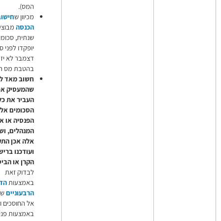
המס).
מכיוון ש
חישוב מס
הכנסה
מבוצע בצורה
שנתית, סכומים שלא
יופקדו לפני סוף
דצמבר לא יזכו
בהטבת מס השנה.
חשוב מאד לוודא
שהמעסיק אכן
העביר את כל
הסכומים אל קרן
הפנסיה או אל ביטוח
המנהלים, ושסכומים
אלה אכן התקבלו
ועודכנו ברישומי
הקרן או הביטוח.
ניתן
לבדוק זאת
באמצעות
הדו"חות
הרבעוניים
שנשלחים
אל החוסכים וכן
באמצעות פנייה