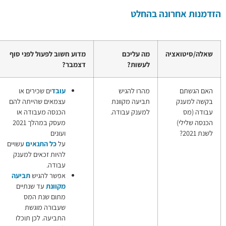
כם
מדוע חשוב לפעול לפני סוף
למידע נוסף
דצמבר?
גיש
עובד
ים שכירים או
מענק עבודה
קוונת
עצמאים שהייתה להם
(מענק הכנסה,
בודה.
הכנסה מעבודה או
מס הכנסה
מעסק במהלך 2021
שלילי)
ועונים
על
כל
התנאים
עשויים
להיות זכאים למענק
עבודה.
אפשר להגיש
תביעה
מקוונת
עד שנתיים
מתום שנת המס
שעבורה מוגשת
התביעה. לכן תוכלו