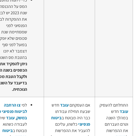
המס על ההכנסה של
שנת 2023 יש לבצע
את ההפקדות לביטוח
הפנסיוני לפני
שמסתיימת שנת המס.
סכומים שלא יופקדו
בפועל לפני סוף
דצמבר לא יזכו
בהטבת מס השנה.
לא
ניתן להפקיד את
הכספים בשנה הבאה
ולקבל הטבת מס
בדיעבד על השנה
הנוכחית.
קתם
עובד
חדש
לפי
צו הרחבה
חובת
ילת עבודתו
לביטוח פנסיוני מקיף
ביטוח
 מבוטח ב
ביטוח
במשק
,
עובד
שיתקבל
פנסיוני
לשהו, עליכם
לעבודה כשהוא
לעובדים
את ההפרשות
מבוטח ב
ביטוח