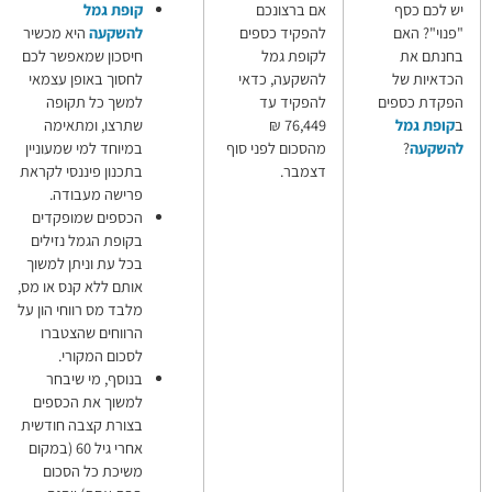
נכם
קופת גמל
קופת גמל
כספים
להשקעה
היא מכשיר
להשקעה
מל
חיסכון שמאפשר לכם
 כדאי
לחסוך באופן עצמאי
עד
למשך כל תקופה
76,449
שתרצו, ומתאימה
לפני סוף
במיוחד למי שמעוניין
בתכנון פיננסי לקראת
פרישה מעבודה.
הכספים שמופקדים
בקופת הגמל נזילים
בכל עת וניתן למשוך
אותם ללא קנס או מס,
מלבד מס רווחי הון על
הרווחים שהצטברו
לסכום המקורי.
בנוסף, מי שיבחר
למשוך את הכספים
בצורת קצבה חודשית
אחרי גיל 60 (במקום
משיכת כל הסכום