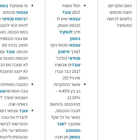
חל משנת
מי שמפקיד
באופן
ביטוח
201
עובד
עצמאי
סכומים
פנסיוני
צמאי
שיש לו
ל
ביטוח פנסיוני
עשוי
לעובד
כנסה מעסק
להיות זכאי להטבות
עצמאי
ייב
להפקיד
במס הכנסה. (זאת רק
הפקדות
אופן
אם גובה הכנסותיו
עצמאיות
צמאי
סכומי כסף
מחויב בניכוי מס
לביטוח
צורך
חיסכון
הכנסה.
עובד
עם
פנסיוני
נסיוני
(מלבד
הכנסות נמוכות שמהן
הטבות
ובד
ים שבשנת
לא מנוכה מס הכנסה
במס
2017 כבר עברו
לא ייהנה מהטבת
הכנסה
ת גיל 55).
המס).
בגין
יעור ההפקדות
ההטבה מפחיתה את
הפקדות
נע בין 4.45% –
גובה המס שה
עובד
עצמאיות
12.55
העצמאי יצטרך לשלם
לביטוח
ההכנסה בהתאם
באותה שנה.
פנסיוני
גובה ההכנסה,
עובד
עצמאי רשאי
אשר על כל שקל
להגדיל את גובה
מעבר ל
שכר
ההפרשות לביטוח
ממוצע
הפנסיוני עד 16.5%
משק
אין חובה
מהכנסתו וליהנות