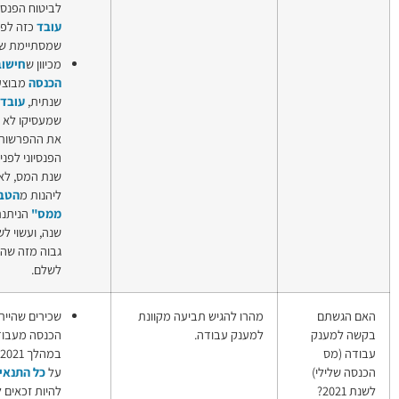
לביטוח הפנסיוני עבור
עובד
כזה לפני
שמסתיימת שנת המס.
מכיוון ש
חישוב מס
הכנסה
מבוצע בצורה
שנתית,
עובד
שמעסיקו לא יעביר
את ההפרשות לביטוח
הפנסיוני לפני סוף
שנת המס, לא יוכל
ליהנות מ
הטבת "זיכוי
ממס"
הניתנת באותה
שנה, ועשוי לשלם מס
גבוה מזה שהיה אמור
לשלם.
גיש תביעה מקוונת
שכירים שהייתה להם
מענק עבודה
בודה.
הכנסה מעבודה
(מענק הכנסה,
במהלך 2021 ועונים
מס הכנסה שלילי)
על
כל
התנאים
עשויים
להיות זכאים למענק