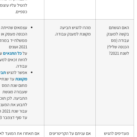
להטיל עליו עיצומים
כספיים.
גיש תביעה
עצמאים שהייתה להם
מענק עבודה
למענק עבודה.
הכנסה מעסק או
(מענק הכנסה,
ממשלח יד במהלך
מס הכנסה
2021 ועונים
שלילי)
על
כל
התנאים
עשויים
להיות זכאים למענק
עבודה.
אפשר להגיש
תביעה
מקוונת
עד שנתיים
מתום שנת המס
שעבורה מוגשת
התביעה. לכן תוכלו
לתבוע את המענק
עבור שנת 2021 רק
עד סוף דצמבר 2023.
ם על הקריטריונים
אם תאחרו את המועד לא
מענק עבודה