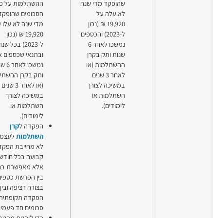
הופקד מדי שנה
ההשתלמות על כל
א עלה על
הסכומים שהופקדו
19,920 ₪ (נכון
מדי שנה לא עלו על
ל-2023) והכספים
19,920 ₪ (נכון
נמשכו לאחר 6
ל-2023) בכל שנה
נות ותק בקרן
ובתנאי שכספים אלה
השתלמות (או
נמשכו לאחר 6 שנות
לאחר 3 שנים
ותק בקרן ההשתלמות
משיכה לצורך
(או לאחר 3 שנים
שתלמות או
במשיכה לצורך
ימודים).
השתלמות או
לימודים).
הפקדה ל
קרן
השתלמות
לעצמאים
לא מחייבת הפקדה
קבועה בכל חודש,
אלא מאפשרת בחירה
בין הפרשת כספים
בצורה רציפה ובין
הפקדה תקופתית של
סכומים חד פעמיים.
כדי ליהנות מהטבת