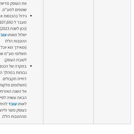
את העוסק מדיווחים
שוטפים למע"מ.
גידול בהכנסות אל
מעבר ל-107,692 ₪
(נכון לשנת 2023),
ישלול מאותו
עובד
את
ההטבות הללו
(ומאידך הוא יוכל לקזז
תשלומי מע"מ שהוציא
לטובת העסק).
במקרה של הכנסות
גבוהות במהלך השנה,
דחיית תקבולים
(תשלומים מלקוחות)
אל השנה האזרחית
הבאה עשויה לסייע
לאותו
עובד
להיחשב
כעוסק פטור וליהנות
מההטבות הללו.