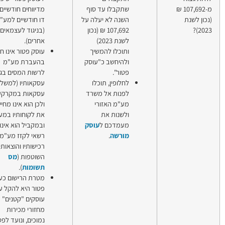
תקבלו עד סוף
מדיווחים חודשיים או
שנה לא יעלה על
דו חודשיים למע"מ
107,692 ₪ (נכון
(בניגוד לעצמאים
לשנת 2023)
אחרים).
תוכלו להמשיך
עוסק פטור אינו חייב
להיחשב כ"עוסק
בהעברת מע"מ
טור".
לרשות המסים בגין
חלופין, תוכלו
עסקאותיו (למשל
פנות אל משרד
עסקאות במקרקעין)
ע"מ האזורי
ולכן הוא אינו מחייב
לשנות את
את לקוחותיו במע"מ,
עמדכם ל
עוסק
ובמקביל הוא אינו
ורשה
.
רשאי לקזז מע"מ בגין
רכישותיו והוצאותיו
השוטפות (
מס
תשומות
).
מטרת הרישום כעוסק
פטור היא להקל על
עוסקים "קטנים" בעלי
מחזורי מכירות
נמוכים, ונועד לפטור