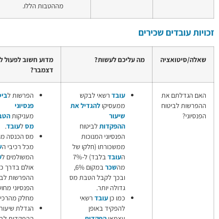
מההטבות הללו.
כם לעשות?
מדוע חשוב לפעול לפני סוף
למידע נוסף
דצמבר?
עובד
רשאי לבקש
הפרשות ל
ביטוח
הגדלת
ממעסיקו
להגדיל את
פנסיוני
הפרשות
שיעור
מעניקות
הטבות
העובד
ההפקדות
לביטוח
מס
ל
עובד
.
לביטוח
הפנסיוני המנוכות
מס הכנסה מנוכה
פנסיוני
ממשכורתו (חלקו של
מכל רכיבי ה
שכר
הפקדות
ה
עובד
בלבד) ל-7%
המשולמים ל
עובד
,
עצמאיות
מה
שכר
במקום 6%,
אולם בדרך כלל,
לביטוח
ובכך לקבל הטבת מס
ההפרשות לביטוח
פנסיוני
גדולה יותר.
הפנסיוני מחושבות רק
הטבות
כמו כן
עובד
רשאי
מחלק מהרכיבים.
במס
להפקיד באופן
הגדלת שיעור
הכנסה
עצמאי
הפקדות
ההפקדות לביטוח
בגין