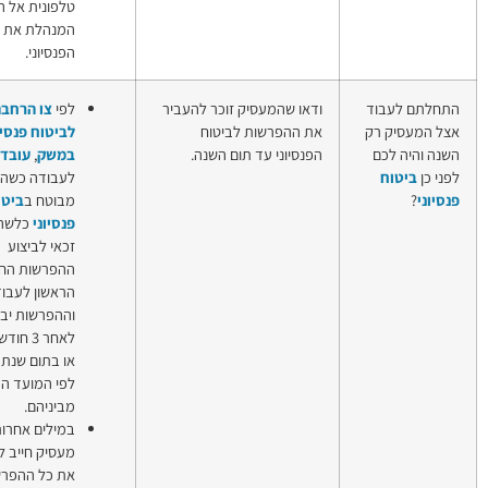
טלפונית אל החברה
המנהלת את הביטוח
הפנסיוני.
מעסיק זוכר להעביר
לפי
צו הרחבה
חובת
שות לביטוח
לביטוח פנסיוני מקיף
ביטוח
י עד תום השנה.
במשק
,
עובד
שיתקבל
פנסיוני
לעבודה כשהוא
לעובדים
מבוטח ב
ביטוח
זיכוי ממס
פנסיוני
כלשהו, יהיה
הכנסה
זכאי לביצוע
בגין
ההפרשות החל מהיום
הפרשות
הראשון לעבודתו,
לביטוח
וההפרשות יבוצעו
פנסיוני
לאחר 3 חודשי עבודה
או בתום שנת המס –
לפי המועד המוקדם
מביניהם.
במילים אחרות,
מעסיק חייב להעביר
את כל ההפרשות