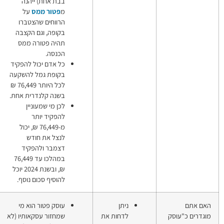
בבת אחת) ייהנה
מ
פטור ממס
על
הרווחים שהצטברו
בקופה, וגם הקצבה
תהיה פטורה ממס
הכנסה.
כל אדם יכול להפקיד
בקופת גמל להשקעה
לכל היותר 76,449 ₪
בשנה קלנדרית אחת.
לכן מי שמעוניין
להפקיד יותר
מ-76,449 ₪, יכול
לנצל את חודש
דצמבר ולהפקיד
במהלכו עד 76,449
₪, ובשנת 2024 יוכל
להוסיף סכום נוסף.
יתן
עוסק פטור הוא מי
עוסק פטור
דחות את
שמחזור עסקאותיו (לא