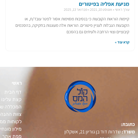
מניעת אפליה בפיטורים
עורך ראשי
אוגוסט 10, 2021
פברואר 13, 2025
קיימות הוראות הקובעות כי בנסיבות מסוימות אסור לפטר עובד/ת, או
הקובעות הגבלות לעניין פיטורים. הוראות אלה מעוגנות בחקיקה, בהסכמים
קיבוציים וצווי הרחבה ולעיתים גם בהסכם
קרא עוד »
ראשי
דף הבית
קצת עלינו
המכללה של
צוות ההנה
לקוחות ממל
כתובת:
מילון מונחי
משרד:
שדרות דוד בן גוריון 21, אשקלון
מפת אתר