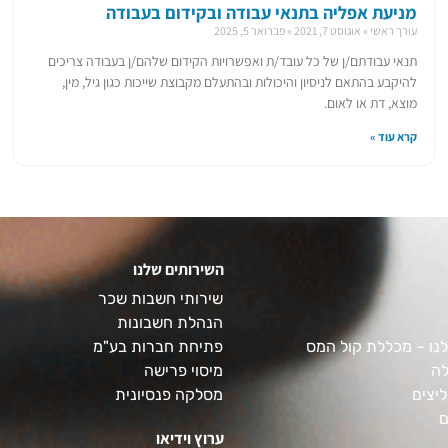
מניעת אפליה בתנאי עבודה ובקידום בעבודה
עורך ראשי
אוגוסט 7, 2021
פברואר 5, 2025
תנאי עבודתם/ן של כל עובד/ת ואפשרויות הקידום שלהם/ן בעבודה צריכים
להיקבע בהתאם לניסיון והיכולות ובהתעלם מקבוצת שייכות כגון גיל, מין,
מוצא, דת או לאום.
קרא עוד »
השירותים שלנו
שירותי חשבות שכר
הנהלת חשבונות
נו – מכללת קול המס
פתיחת חברות בע"מ
לה
מיסוי פרישה
יצים
מסלקה פנסיונית
ם
ערוץ וידיאו