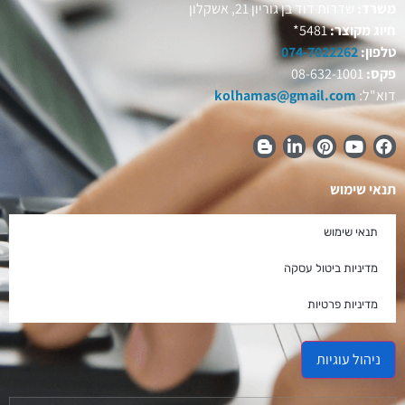
משרד:
שדרות דוד בן גוריון 21, אשקלון
חיוג מקוצר:
5481*
טלפון:
074-7022262
פקס:
08-632-1001
דוא"ל:
kolhamas@gmail.com
תנאי שימוש
תנאי שימוש
מדיניות ביטול עסקה
מדיניות פרטיות
ניהול עוגיות