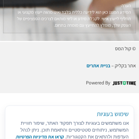
הערה:
המידע המוצג כאן הוא לידיעה כללית בלבד ואינו מהווה ייעוץ מקצועי או
תחליף לייעוץ אישי. לקבלת מידע או ליווי מותאם לצרכים הספציפיים של
העסק שלך, מומלץ להתייעץ עם מומחה בתחום.
© קול המס
אתר בקליק –
בניית אתרים
Powered By
שימוש בעוגיות
אנו משתמשים בעוגיות לצורך תפקוד האתר, שיפור חוויית
המשתמש, ניתוחים סטטיסטיים והתאמת תוכן. ניתן לנהל
העדפות ולהתאים את הקטגוריות.
קראו את מדיניות הפרטיות
.