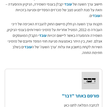
חישוב ערך השעה של
עובד
י קבלן בענפי השמירה, הניקיון וההסעדה –
וזאת על מנת למנוע מצב של מכרזים הפסדיים ופגיעה בזכויות
ה
עובד
ים.
תקנות ערך השעה הן חלק מיישום החוק להגברת האכיפה של דיני
העבודה מ-2012, המטיל אחריות על מזמיני השירותים בענפי הניקיון,
השמירה וההסעדה באשר ליישום זכויות
עובד
י הקבלן המועסקים
אצלם. זאת, בין היתר באמצעות מניעת חוזי הפסד וחיובם של מזמיני
השירות לקחת בחשבון את עלות 'ערך השעה' של ה
עובד
ים בשלב
חתימת החוזה.
פורסם באתר "דבר"
לכתבה המלאה לחצו כאן