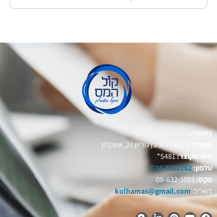
כתובת:
משרד:
שדרות דוד בן גוריון 21, אשקלון
חיוג מקוצר:
5481*
טלפון:
074-7022262
פקס:
08-632-1001
דוא"ל:
kolhamas@gmail.com