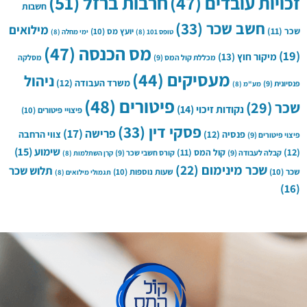
חרבות ברזל
(51)
זכויות עובדים
(47)
חשבות
חשב שכר
(33)
מילואים
שכר
(11)
יועץ מס
(10)
טופס 101
(8)
ימי מחלה
(8)
מס הכנסה
(47)
(19)
מיקור חוץ
(13)
מכללת קול המס
(9)
מסלקה
מעסיקים
(44)
ניהול
משרד העבודה
(12)
פנסיונית
(9)
מע"מ
(8)
פיטורים
(48)
שכר
(29)
נקודות זיכוי
(14)
פיצויי פיטורים
(10)
פסקי דין
(33)
פרישה
(17)
פנסיה
(12)
צווי הרחבה
פיצוי פיטורים
(9)
שימוע
(15)
(12)
קול המס
(11)
קבלה לעבודה
(9)
קורס חשבי שכר
(9)
קרן השתלמות
(8)
שכר מינימום
(22)
תלוש שכר
שכר
(10)
שעות נוספות
(10)
תגמולי מילואים
(8)
(16)