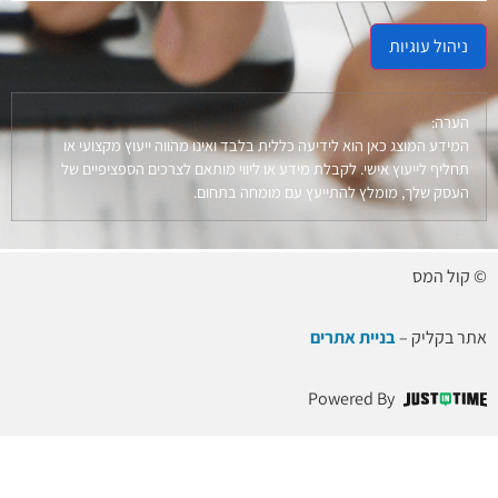
ניהול עוגיות
הערה:
המידע המוצג כאן הוא לידיעה כללית בלבד ואינו מהווה ייעוץ מקצועי או
תחליף לייעוץ אישי. לקבלת מידע או ליווי מותאם לצרכים הספציפיים של
העסק שלך, מומלץ להתייעץ עם מומחה בתחום.
© קול המס
אתר בקליק –
בניית אתרים
Powered By