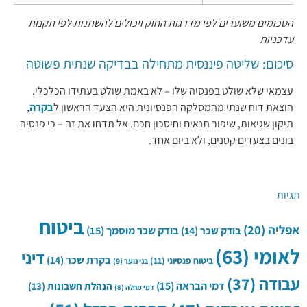
הסכומים משוערים לפי מדרגות החוק ויכולים להשתנות לפי תקנות
עדכניות
סיכום: שליטה פיננסית מתחילה בבדיקה שנתית פשוטה
עצמאי שלא שולט בפנסיה שלו – לא באמת שולט בעתידו הכלכלי.
הוצאת דוח שנתי מהמסלקה הפנסיונית היא הצעד הראשון ל
בקרה
,
תיקון שגיאות, שיפור תנאים וחיסכון חכם. אל תדחו את זה – כי פנסיה
בונים בצעדים קטנים, ולא ביום אחד.
תגיות
ביטוח
אפליה
(20)
בודק שכר
(14)
בודק שכר מוסמך
(15)
לאומי
(63)
דיני
בקרת שכר
(14)
ביטוח פנסיוני
(11)
בני נוער
(9)
עבודה
(37)
דמי הבראה
(15)
הנהלת חשבונות
(13)
דמי מחלה
(8)