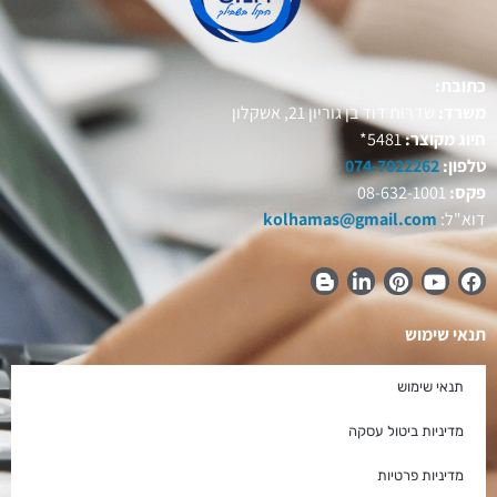
כתובת:
משרד:
שדרות דוד בן גוריון 21, אשקלון
חיוג מקוצר:
5481*
טלפון:
074-7022262
פקס:
08-632-1001
דוא"ל:
kolhamas@gmail.com
תנאי שימוש
תנאי שימוש
מדיניות ביטול עסקה
מדיניות פרטיות