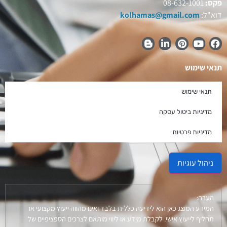
פקס:
08-632-1001
דוא"ל:
kolhamas@gmail.com
תנאי שימוש
תנאי שימוש
מדיניות ביטול עסקה
מדיניות פרטיות
ניהול עוגיות
הערה:
המידע המוצג כאן הוא לידיעה כללית בלבד ואינו מהווה ייעוץ מקצועי או
תחליף לייעוץ אישי. לקבלת מידע או ליווי מותאם לצרכים הספציפיים של