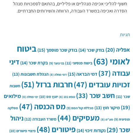
חשוף להליכי אכיפה מנהליים או פליליים, בהתאם לסמכויות מנהל
הסדרה ואכיפה במשרד העבודה, הרווחה והשירותים החברתיים.
תגיות
ביטוח
אפליה
(20)
בודק שכר
(14)
בודק שכר מוסמך
(15)
לאומי
(63)
דיני
בקרת שכר
(14)
ביטוח פנסיוני
(11)
בני נוער
(9)
עבודה
(37)
דמי הבראה
(15)
הנהלת חשבונות
(13)
דמי מחלה
(8)
חרבות ברזל
(51)
זכויות עובדים
(47)
חשבות
חשב שכר
(33)
מילואים
שכר
(11)
יועץ מס
(10)
טופס 101
(8)
ימי מחלה
(8)
מס הכנסה
(47)
(19)
מיקור חוץ
(13)
מכללת קול המס
(9)
מסלקה
מעסיקים
(44)
ניהול
משרד העבודה
(12)
פנסיונית
(9)
מע"מ
(8)
פיטורים
(48)
שכר
(29)
נקודות זיכוי
(14)
פיצויי פיטורים
(10)