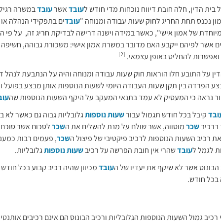
 בית הדין, חלה חובת דיווח נוכחות מדי חודש ל
עובד
אשר
עובד
במשרה רגילה
ן נכנס תחת החריג לחוק שעות עבודה ומנוחה "
עובד
ים בתפקידי הנהלה או
יוחדת של אמון אישי", כאשר במידה וישנה דרישה לבדיקת חריג זה, על פי 
 אשר לפיהם ייקבע האם מדובר במשרת אמון אישי: משכורת גבוהה, חשיפה ל
[2]
ואפשרות להחליט באופן עצמאי.
דין על התובע חלו הוראות חוק שעות עבודה ומנוחה והיה על הנתבעת לנהל דו
צע הפרדה בין תקן שעות העבודה היומי לשעות הנוספות אותן מבצע בפועל ו
ר נראה כי המעסיק לא עמד בתנאי המעקב על היקף השעות הנוספות שה
עוב
ובד
קיבל בכל חודש תגמול עבור
שעות נוספות
גלובליות גבוה גם כאשר לא בי
 ברכיב
שכר
מוסווה, אשר שולם על מנת להשלים את ה
שכר
לסכום אשר סוכם ב
את רכיב השעות הנוספות לרכיב פיקטיבי של פיצול ה
שכר
, פעמים רבות כמענ
ת לגמל ל
עובד
שהרי אין חובת הפרשה על רכיב
שעות נוספות
גלובליות.
 הבונוס אשר לא שיקף את יעדיו של ה
עובד
מכיוון שהיה רכיב קבוע בכל חודש
 בכל חודש.
 רכיב גמול השעות הנוספות הגלובליות ורכיב הבונוס הם אינם רכיבים אותנט