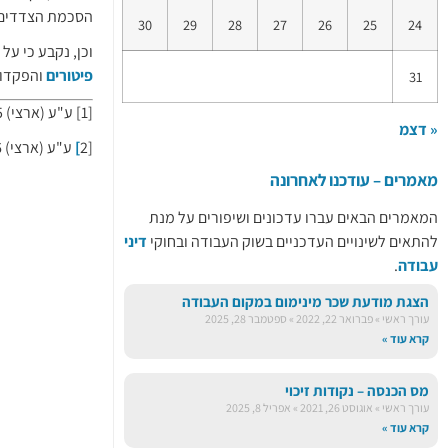
הסכמת הצדדים ו
30
29
28
27
26
25
24
וכן, נקבע כי ע
פיטורים
והפקדות
31
[1] ע"ע (ארצי) 23402-09-15
« דצמ
[2
]
ע"ע (ארצי) 570/06
מאמרים – עודכנו לאחרונה
המאמרים הבאים עברו עדכונים ושיפורים על מנת
להתאים לשינויים העדכניים בשוק העבודה ובחוקי
דיני
עבודה
.
הצגת מודעת שכר מינימום במקום העבודה
עורך ראשי
פברואר 22, 2022
ספטמבר 28, 2025
קרא עוד »
מס הכנסה – נקודות זיכוי
עורך ראשי
אוגוסט 26, 2021
אפריל 8, 2025
קרא עוד »