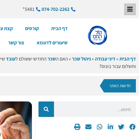
5481*
074-702-2262
דף הבית
קורסים
קצת על
שיעורים לדוגמא
צור קשר
דף הבית
»
דיני עבודה
»
ניהול שכר
»
האם ה
שכר
החודשי ששולם ל
עובד
שי
ותשלום עבור בונוס?
חדשות האתר