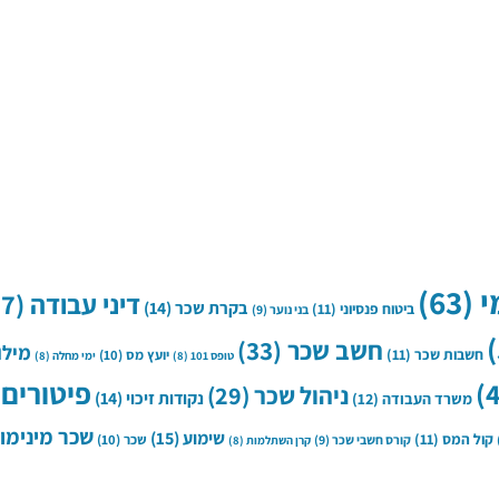
י
(63)
דיני עבודה
(37)
בקרת שכר
(14)
ביטוח פנסיוני
(11)
בני נוער
(9)
חשב שכר
(33)
מילו
חשבות שכר
(11)
יועץ מס
(10)
טופס 101
(8)
ימי מחלה
(8)
פיטורים
)
ניהול שכר
(29)
נקודות זיכוי
(14)
משרד העבודה
(12)
שכר מינימו
שימוע
(15)
קול המס
(11)
שכר
(10)
קורס חשבי שכר
(9)
קרן השתלמות
(8)