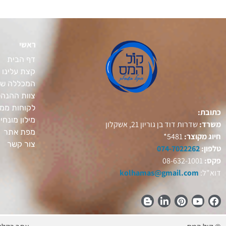
ראשי
דף הבית
קצת עלינו
המכללה של
צוות ההנה
לקוחות ממל
כתובת:
מילון מונחי
משרד:
שדרות דוד בן גוריון 21, אשקלון
מפת אתר
חיוג מקוצר:
5481*
צור קשר
טלפון:
074-7022262
פקס:
08-632-1001
דוא"ל:
kolhamas@gmail.com