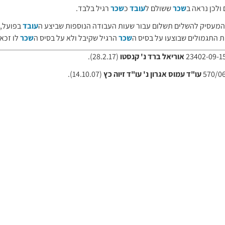
לכן נראה ב
שכר
ששולם ל
עובד
כ
שכר
רגיל בלבד.
ל המעסיק להשלים תשלום עבור שעות העבודה הנוספות שביצע ה
עובד
בפועל,
 התגמולים שבוצעו על בסיס ה
שכר
הרגיל שקיבל ולא על בסיס ה
שכר
לו זכאי
אוריאל ברד נ' קנסטו
(28.2.17).
עו"ד עמוס אגרון נ' עו"ד זיוה כץ
(14.10.07).