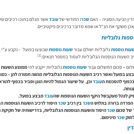
דין הגיעה הסוגיה – האם
שכר
ו החודשי של
עובד
אשר מגלם בתוכו רכיבים של
 אכן משקף את הנ"ל או שמא מדובר ברכיבים פיקטיביים.
ספות גלובליות
עות נוספות
גלובליות ישולם עבור
שעות נוספות
שבוצעו בפועל – נקבע ע"י בי
[1]
יב השעות הנוספות הגלובליות לעמוד במספר תנאים:
לום
–
סכום התשלום עבור
שעות נוספות
גלובליות ייקבע לפי
ממוצע השעות ה
צע בפועל ואשר רכיב השעות הנוספות הגלובליות מהווה תמורה להן – כמו
בכפוף להסכמת ה
עובד
וכן,
על שיעור הגמול להיות הוגן וסביר בכפוף להור
נוחה
.
ק לנהל מעקבשל היקף השעות הנוספות שה
עובד
מבצע בפועל.
הפרדה ברורה בתלוש ה
שכר
בין רכיב
שכר
היסוד לרכיב השעות הנוספות הג
 של סכום
שכר
היסוד והשעות הנוספות הגלובליות, בדרישותיה של חקיקת ה
חוק
שכר
מינימום
.
ין