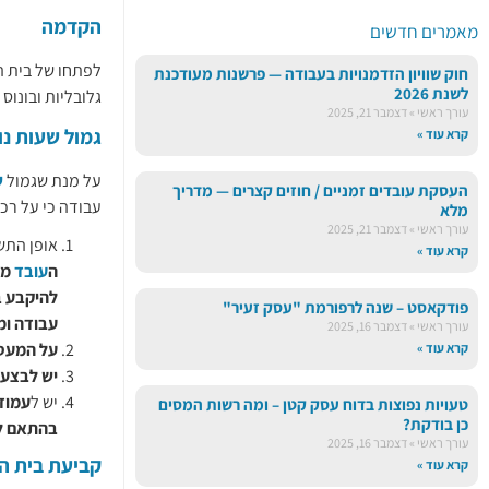
הקדמה
מאמרים חדשים
לפתחו של בית ה
חוק שוויון הזדמנויות בעבודה — פרשנות מעודכנת
לשנת 2026
גלובליות ובונוס
עורך ראשי
דצמבר 21, 2025
גמול שעות נו
קרא עוד »
על מנת שגמול
ש
העסקת עובדים זמניים / חוזים קצרים — מדריך
עבודה כי על רכ
מלא
עורך ראשי
דצמבר 21, 2025
אופן התש
קרא עוד »
ה
עובד
מב
להיקבע 
פודקאסט – שנה לרפורמת "עסק זעיר"
עבודה ומ
עורך ראשי
דצמבר 16, 2025
על המעסי
קרא עוד »
יש לבצע 
יש ל
עמוד
טעויות נפוצות בדוח עסק קטן – ומה רשות המסים
כן בודקת?
בהתאם ל
עורך ראשי
דצמבר 16, 2025
קביעת בית הד
קרא עוד »