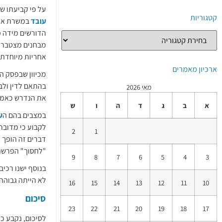
על פי קביעתו של
קטגוריות
עובד
במשרת אמו
הדורשים מידה מ
מבחנים מצטברים
אחריות מיוחדת 
ארכיון מאמרים
מכיוון שבפסק ה
בהתאם לדין ולב
מאי 2026
את הנדרש כאמו
א
ב
ג
ד
ה
ו
ש
במצבים בהם ה
ע
לקבוע כי מדובר
2
1
דברים זה הופך 
"לחסוך" הפרשו
9
8
7
6
5
4
3
בנוסף ישנו רכיב
לא הייתה גבוהה
16
15
14
13
12
11
10
סיכום
23
22
21
20
19
18
17
לסיכום, נקבע כי