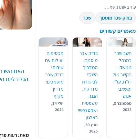
עוד באותו נושא…
בודק שכר מוסמך
שכר
מאמרים קשורים
חשב שכר
בודק שכר
מקסימום
כמנהל
מוסמך:
יעילות עם
ממשק –
המדריך
שירותי
האם השכר ה
הקשר מול
השלם
בודק שכר
הגלובליות הי
רו״ח, עו״ד
לביקורת
מוסמכים:
ומשאבי
מדויקת,
מדריך
אנוש
הגנה
מקיף
משפטית
ספטמבר 3,
יולי 14,
2024
2025
ושקט נפשי
בארגון
מרץ 30,
2025
מאת: רעות פרץ