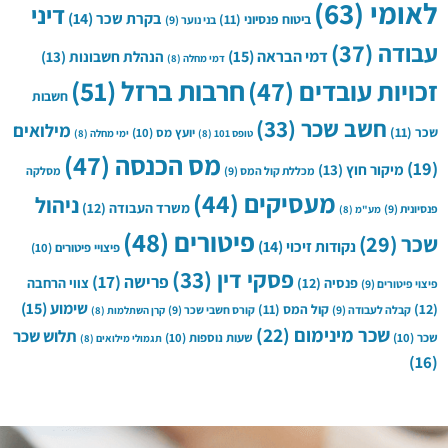
לאומי
(63)
דיני
בקרת שכר
(14)
ביטוח פנסיוני
(11)
בני נוער
(9)
עבודה
(37)
דמי הבראה
(15)
הנהלת חשבונות
(13)
דמי מחלה
(8)
חרבות ברזל
(51)
זכויות עובדים
(47)
חשבות
חשב שכר
(33)
מילואים
שכר
(11)
יועץ מס
(10)
טופס 101
(8)
ימי מחלה
(8)
מס הכנסה
(47)
(19)
מיקור חוץ
(13)
מכללת קול המס
(9)
מסלקה
מעסיקים
(44)
ניהול
משרד העבודה
(12)
פנסיונית
(9)
מע"מ
(8)
פיטורים
(48)
שכר
(29)
נקודות זיכוי
(14)
פיצויי פיטורים
(10)
פסקי דין
(33)
פרישה
(17)
פנסיה
(12)
צווי הרחבה
פיצוי פיטורים
(9)
שימוע
(15)
(12)
קול המס
(11)
קבלה לעבודה
(9)
קורס חשבי שכר
(9)
קרן השתלמות
(8)
שכר מינימום
(22)
תלוש שכר
שכר
(10)
שעות נוספות
(10)
תגמולי מילואים
(8)
(16)