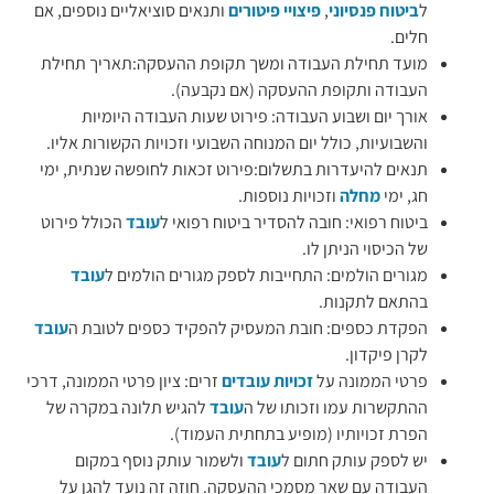
ל
ביטוח פנסיוני
,
פיצויי פיטורים
ותנאים סוציאליים נוספים, אם
חלים.
מועד תחילת העבודה ומשך תקופת ההעסקה:תאריך תחילת
העבודה ותקופת ההעסקה (אם נקבעה).
אורך יום ושבוע העבודה: פירוט שעות העבודה היומיות
והשבועיות, כולל יום המנוחה השבועי וזכויות הקשורות אליו.
תנאים להיעדרות בתשלום:פירוט זכאות לחופשה שנתית, ימי
חג, ימי
מחלה
וזכויות נוספות.
ביטוח רפואי: חובה להסדיר ביטוח רפואי ל
עובד
הכולל פירוט
של הכיסוי הניתן לו.
מגורים הולמים: התחייבות לספק מגורים הולמים ל
עובד
בהתאם לתקנות.
הפקדת כספים: חובת המעסיק להפקיד כספים לטובת ה
עובד
לקרן פיקדון.
פרטי הממונה על
זכויות עובדים
זרים: ציון פרטי הממונה, דרכי
ההתקשרות עמו וזכותו של ה
עובד
להגיש תלונה במקרה של
הפרת זכויותיו (מופיע בתחתית העמוד).
יש לספק עותק חתום ל
עובד
ולשמור עותק נוסף במקום
העבודה עם שאר מסמכי ההעסקה. חוזה זה נועד להגן על