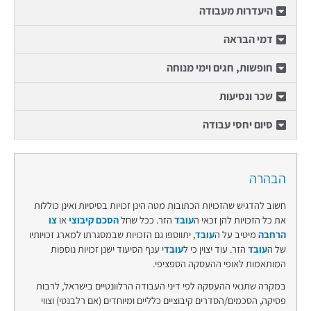
היעדרות מעבודה
דמי הבראה
חופשות, חגים וימי מנוחה
שכר ונסיעות
סיום יחסי עבודה
הבהרה
חשוב להדגיש שהזכויות הכתובות מטה הינן זכויות בסיסיות ואינן כוללות
את כל הזכויות להן זכאי ה
עובד
הזר. ככל שחל
הסכם קיבוצי
או
צו
הרחבה
מיטיב על ה
עובד
, יתווספו גם הזכויות שבמסגרתו למארג זכויותיו
של ה
עובד
הזר. עוד יצוין כי ל
עובד
י ענף הסיעוד ישנן זכויות נוספות
המותאמות לאופי ההעסקה הספציפי.
במקרה שתנאי ההעסקה לפי דיני העבודה הרלוונטיים בישראל, לרבות
פסיקה, הסכמים/הסדרים קיבוציים כלליים ומיוחדים (אם רלבנטי) וצווי