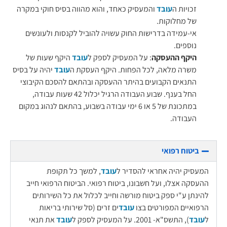
זכויות ה
עובד
והמעסיק כאחד, והוא מהווה בסיס חוקי במקרה
של מחלוקות.
אי-עמידה בדרישות החוק עשויה להוביל לקנסות ולעונשים
נוספים.
היקף ההעסקה
: על המעסיק לספק ל
עובד
היקף שעות של
משרה מלאה, לכל הפחות. היקף העסקת ה
עובד
יהיה על בסיס
התנאים הקבועים בהיתר ההעסקה ובהתאם להסכם הקיבוצי
החל בענף. שבוע העבודה הרגיל יכלול 42 שעות עבודה,
במתכונת של 5 או 6 ימי עבודה בשבוע, בהתאם לנהוג במקום
העבודה.
ביטוח רפואי
המעסיק יהיה אחראי להסדיר ל
עובד
, למשך כל תקופת
ההעסקה אצלו, ועל חשבונו, ביטוח רפואי. הביטוח הרפואי חייב
להינתן ע"י ספק ביטוח מורשה וחייב לכלול את כל השירותים
הרפואיים המפורטים בצו
עובד
ים זרים (סל שירותי בריאות
ל
עובד
), התשס"א- 2001. על המעסיק לספק ל
עובד
את תנאי