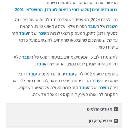
הביטוח ואת פרטי הקשר הרלוונטיים בשפתו.
צו עובדים זרים (סל שירותי בריאות לעובד), התשס״א–2001
נכון לשנת 2024, המעסיק רשאי לנכות חלקיות שיעור ניכוי זה
מ
שכר
ו של ה
עובד
בסכום שלא יעלה על 138.96 ₪. בהתאם
לסעיף 1ד(ג) לחוק, המעסיק רשאי לנכות מ
שכר
ו של ה
עובד
הזר
עד שליש מהסכום שהוציא או שהתחייב להוציא בפועל כדמי
ביטוח רפואי.
לתשומת הלב, כי המעסיק מחויב בביטוח רפואי של ה
עובד
ללא
תלות בהיתר שניתן לו או במצבו החוקי של ה
עובד
.
בהתאם לסעיף 2(א) לחוק
עובד
ים זרים המעסיק
עובד
זר בלי
שהסדיר ל
עובד
הזר ביטוח רפואי בהתאם להוראות סעיף 1ד, או
ניכה מ
שכר
ו של ה
עובד
הזר סכום העולה על השיעור שנקבע
בתקנות לפי אותו סעיף, דינו קנס או מאסר עד שנה.
מגורים הולמים
פנסיה/פיקדון