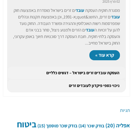
02 מרץ 2025
מסגרת חוקית העסקת
עובד
ים זרים בישראל מוסדרת באמצעות חוק
עובד
ים זרים, התשנ&quot;א-1991, וכן באמצעות תקנות ונהלים
שמפרסמות רשות האוכלוסין וההגירה ומשרד העבודה. החוק נועד
להגן על זכויות ה
עובד
ים הזרים ולמנוע ניצול, סחר בבני אדם
והעסקה בלתי חוקית. חובת העסקה דרך סוכנויות תיווך באופן עקרוני,
החוק בישראל מחייב...
קרא עוד »
העסקת עובדים זרים בישראל – דגשים כלליים
ניכוי כספי פיקדון לעובדים זרים
תגיות
ביטוח
אפליה
(20)
בודק שכר
(14)
בודק שכר מוסמך
(15)