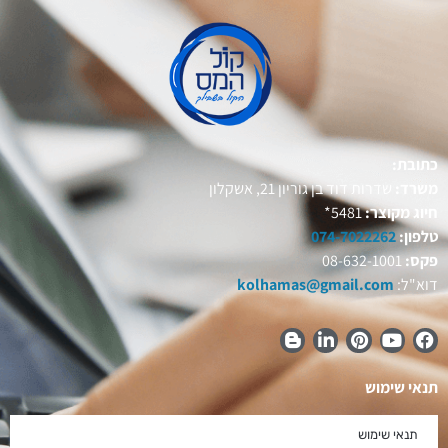
כתובת:
משרד:
שדרות דוד בן גוריון 21, אשקלון
חיוג מקוצר:
5481*
טלפון:
074-7022262
פקס:
08-632-1001
דוא"ל:
kolhamas@gmail.com
תנאי שימוש
תנאי שימוש