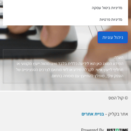
מדיניות ביטול עסקה
מדיניות פרטיות
ניהול עוגיות
הערה:
המידע המוצג כאן הוא לידיעה כללית בלבד ואינו מהווה ייעוץ מקצועי או
תחליף לייעוץ אישי. לקבלת מידע או ליווי מותאם לצרכים הספציפיים של
העסק שלך, מומלץ להתייעץ עם מומחה בתחום.
© קול המס
אתר בקליק –
בניית אתרים
Powered By