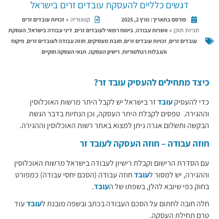
דגשים כלליים להעסקת עובדים זרים בישראל
קטגוריה »
זכויות עובדים זרים
פורסם בתאריך:
מרץ 2, 2025
תגיות תוכן »
,
,
,
אשרות עבודה
ביטוח רפואי לעובדים זרים
דיני עבודה בישראל
העסקת
,
,
,
,
עובדים זרים
זכויות עובדים זרים
חובת מעסיקים
חוזה עבודה לעובדים זרים
פיקוח
,
,
והגבלות רגולטוריות
רישיון העסקה
תנאי העסקה חוקיים
כיצד מתחילים להעסיק עובד זר?
כדי להעסיק
עובד
זר בישראל יש לקבל היתר מרשות האוכלוסין
וההגירה. טפסים לקבלת היתר העסקה, וכן הנחיות בדבר הגשת
הבקשה ותשלום אגרה ניתן למצוא באתר רשות האוכלוסין וההגירה.
חוזה עבודה – חוזה העסקה לעובד זר
עם הסדרת הרישום וקבלת רישיון לעבודה בישראל מרשות האוכלוסין
וההגירה, יש למסור ל
עובד
חוזה עבודה (הסכם יחסי עבודה) כמפורט
בחוק כפי שיובא להלן, בשפתו של ה
עובד
.
חלה חובה לחתום על הסכם העבודה בכתב ובשפה מובנת ל
עובד
עוד
טרם תחילת העסקה.