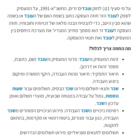
על פי סעיף 1(ג) לחוק
עובד
ים זרים, התשנ"א-1991, על המעסיק
לספק ל
עובד
הזר חוזה העסקה כתוב בשפת האם של ה
עובד
או בשפה
שהוא מבין היטב, כדי להבטיח הבנה מלאה של זכויותיו וחובותיו. חוזה
העסקה ל
עובד
זר הוא מסמך מחייב המגדיר את מערכת היחסים בין
המעסיק ל
עובד
ואת תנאי ההעסקה.
מה החוזה צריך לכלול?
זהות המעסיק וה
עובד
: פרטי המעסיק וה
עובד
(שם, כתובת,
מספר זהות או דרכון).
תיאור התפקיד: תיאור מהות העבודה, היקף המשרה ומיקום
ביצוע העבודה.
שכר
ותנאי תשלום:פירוט
שכר
הבסיס, תשלומים עבור
שעות
נוספות
, גמול על עבודה במנוחה שבועית, מועדי תשלום ואופן
עדכון ה
שכר
.
רשימת ניכויים מ
שכר
העבודה: פירוט הניכויים המותרים מ
שכר
העבודה, כגון עבור מגורים, ביטוח רפואי או מקדמות, בהתאם
לתקנות.
תשלומים לתנאים סוציאליים: פירוט תשלומים הנדרשים